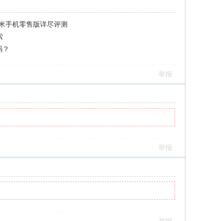
小米手机零售版详尽评测
索
码？
举报
举报