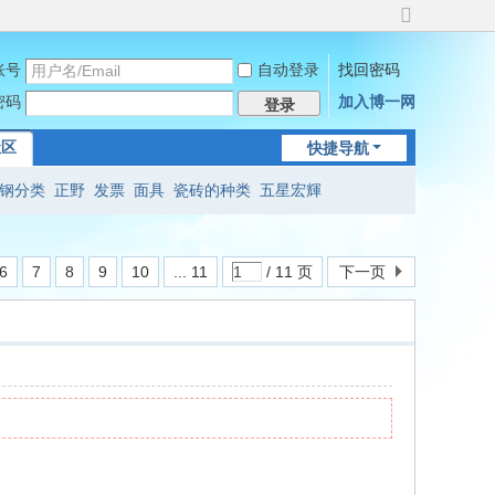
切
换
账号
自动登录
找回密码
到
宽
密码
加入博一网
登录
版
社区
快捷导航
钢分类
正野
发票
面具
瓷砖的种类
五星宏輝
陶瓷烧制工艺
内部资料
6
7
8
9
10
... 11
/ 11 页
下一页