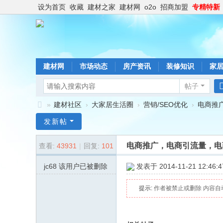
设为首页
收藏
建材之家
建材网
o2o
招商加盟
专精特新
建材网
市场动态
房产资讯
装修知识
家
帖子
»
建材社区
›
大家居生活圈
›
营销/SEO优化
›
电商推广
博
发新帖
一
电商推广，电商引流量，电
查看:
43931
|
回复:
101
建
材
jc68
该用户已被删除
发表于 2014-11-21 12:46:4
网
提示:
作者被禁止或删除 内容自