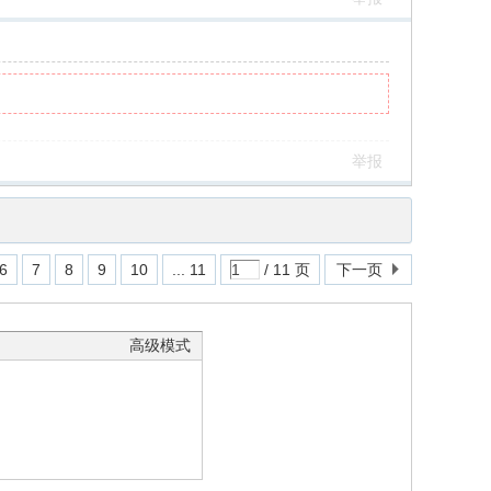
举报
6
7
8
9
10
... 11
/ 11 页
下一页
高级模式