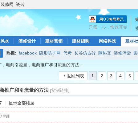
装修网
瓷砖
只需一步，快速开始
居风水
装修设计
建材营销
建材团购
网络科技
建材
热搜:
facebook
隐形防护网
代考
长谷仿古砖
隔热瓦
装修污染
圆
搜
，电商引流量，电商推广和引流量的方法 ...
店铺风水布局
全瓷砖
瓷砖行业知识
开关暗盒
仿古防滑瓷砖
厦门
索
返回列表
1
2
3
4
5
商推广和引流量的方法
[复制链接]
7
|
显示全部楼层
动屏蔽