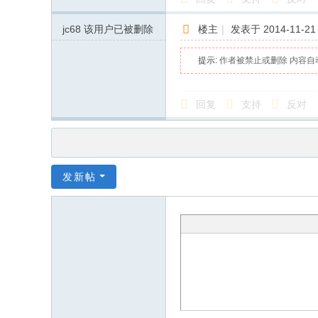
jc68
该用户已被删除
楼主
|
发表于 2014-11-21 
提示:
作者被禁止或删除 内容自
回复
支持
反对
发新帖