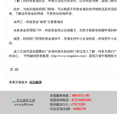
了解了扶持资金项目后，申报方法也大有讲究。以市经委为例，该部门绝大
此外，与各区级政府部门联络，可以熟悉不同资金项目的详细情况及所适应的
者。了解这些资金的用途，可更有目的地申请。
诀窍三：科技资金“相亲”主要看项目
在各资金管理部门中，科技资金所占比例最大，怎样才能更有把握申请到科技
据悉，科技部门管理的资金项目中，专项支持中小企业的是：科技型中小企业技术
目。
这三大诀窍是加盟圈在广东省对相关创业部门有过深入了解，特意为我们广大
的决心。 中恒融创投资集团（http://www.rongdaicn.com/）
页:
[1]
查看完整版本:
创业融资
全国服务热线：
400-0755-393
加盟咨询电话：
0755-82034561
www.jc68.com
投诉建议Q Q：
275171283
讨论互动QQ群：
64982759