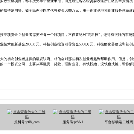
多数资金项目，都不接受单个企业申报，而是通过各区经贸委收集所在区的申报情况
扶持范围等。如全民创业以奖代补资金5000万元，用于创业基地和创业服务体系建
专项资金？创业者需要准备一个好项目，不仅要绝对“高科技”，还得有很好的市场
创新基金2000万元、科技创业投资引导资金5000万元、科技孵化器建设和初创
的初次创业者提供的融资诀窍。相信会对那些初次创业者起到帮助作用。但是，创
是四川省中规模较大的一个投资公司，主要从事融资，贷款，理财业务。有钱找她，没钱也找她，帮你
报料号:jc68_com
服务号:jc68-1
平台移动端二维码